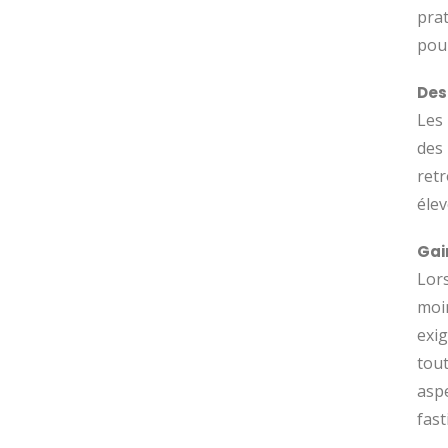
prat
pour
Des
Les 
des 
ret
élev
Gai
Lors
moi
exig
tout
aspe
fast