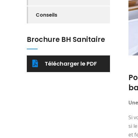
Conseils
Brochure BH Sanitaire
Télécharger le PDF
Po
ba
Une
Si v
si l
et f