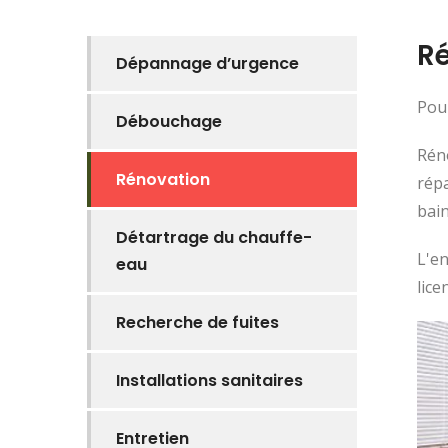
Ré
Dépannage d’urgence
Pour
Débouchage
Réno
Rénovation
répa
bain
Détartrage du chauffe-
L'en
eau
lice
Recherche de fuites
Installations sanitaires
Entretien